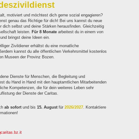
deszivildienst
alt, motiviert und möchtest dich gerne sozial engagieren?
dienst genau das Richtige für dich! Bei uns kannst du neue
dich selbst und deine Stärken herausfinden. Gleichzeitig
ellschaft leisten.
Für 8 Monate
arbeitest du in einem von
 und bringst deine Ideen ein.
williger Zivildiener erhältst du eine monatliche
rdem kannst du alle öffentlichen Verkehrsmittel kostenlos
allen Museen der Provinz Bozen.
hiedene Dienste für Menschen, die Begleitung und
test du Hand in Hand mit den hauptamtlichen Mitarbeitenden
fliche Kompetenzen, die für dein weiteres Leben sehr
uflistung der Dienste der Caritas.
ich
ab sofort
und bis
15. August
für
2026/2027
. Kontaktiere
ormationen!
caritas.bz.it