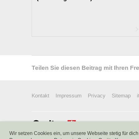
Teilen Sie diesen Beitrag mit Ihren F
Kontakt
Impressum
Privacy
Sitemap
i
Caritas Diözese Bozen Br
Sparkassenstraße 1
Wir setzen Cookies ein, um unsere Webseite stetig für dic
I-39100 Bozen - Südtirol - 