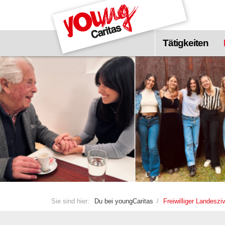
Zum
Hauptinhalt
springen
Tätigkeiten
Sie sind hier:
Du bei youngCaritas
Freiwilliger Landesziv