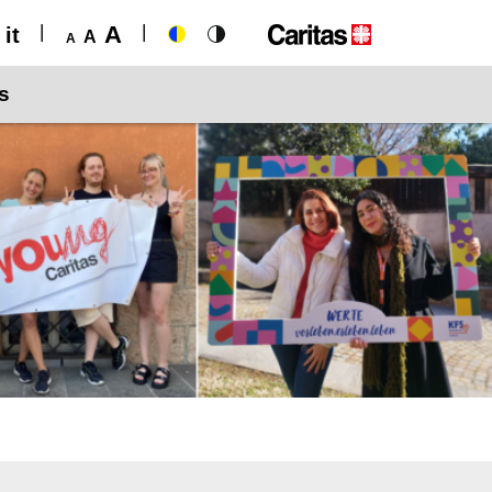
A
it
A
A
s