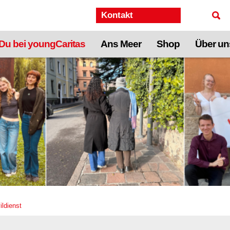
Kontakt
Du bei youngCaritas
Ans Meer
Shop
Über un
ildienst