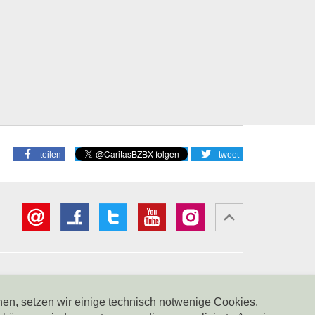
teilen
tweet
er Sparkasse
Spendenkonto Intesa Sanpaolo
1000000110801
IBAN: IT18B0306911619000006000065
nen, setzen wir einige technisch notwenige Cookies.
BIC: BCITITMM