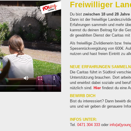
Freiwilliger Lan
Du bist
zwischen 18 und 28 Jahre
Dann ist der freiwillige Landeszivil
Erfahrungen sammeln und mehr über 
kannst du deinen Beitrag für die Ges
dir gewählten Dienst der Caritas mit
Als freiwillige Zivildienerin bzw. frei
Spesenrückvergütung von 600€. Auße
nutzen und hast freien Eintritt zu 
NEUE ERFAHRUNGEN SAMMELN
Die Caritas führt in Südtirol versc
Unterstützung brauchen. Dort arbei
und erwirbst dabei soziale und beru
nützlich sind.
Hier
findest du eine A
BEWIRB DICH
Bist du interessiert? Dann bewirb d
uns und wir geben dir genauere Inf
INFOS UNTER:
Tel.
0471 304 333
oder
info(at)young