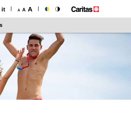
A
it
A
A
s