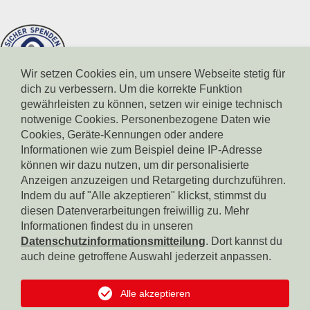
Wir setzen Cookies ein, um unsere Webseite stetig für
dich zu verbessern. Um die korrekte Funktion
gewährleisten zu können, setzen wir einige technisch
notwenige Cookies. Personenbezogene Daten wie
Cookies, Geräte-Kennungen oder andere
Informationen wie zum Beispiel deine IP-Adresse
können wir dazu nutzen, um dir personalisierte
Spendenkonto Südtiroler Sparkasse
IBAN: IT17X0604511601000000110801
Anzeigen anzuzeigen und Retargeting durchzuführen.
BIC: CRBZIT2B001
Indem du auf "Alle akzeptieren" klickst, stimmst du
diesen Datenverarbeitungen freiwillig zu. Mehr
Spendenkonto Intesa Sanpaolo
Informationen findest du in unseren
IBAN: IT18B0306911619000006000065
Datenschutzinformationsmitteilung
. Dort kannst du
BIC: BCITITMM
auch deine getroffene Auswahl jederzeit anpassen.
Spendenkonto Raiffeisen Landesbank
IBAN: IT42F0349311600000300200018
Alle akzeptieren
BIC: RZSBIT2B