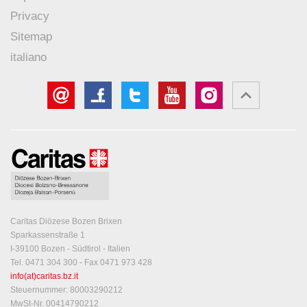
Privacy
Sitemap
italiano
Caritas Diözese Bozen Brixen
Sparkassenstraße 1
I-39100 Bozen - Südtirol - Italien
Tel. 0471 304 300 - Fax 0471 973 428
info(at)caritas.bz.it
Steuernummer: 80003290212
MwSt-Nr. 00414790212