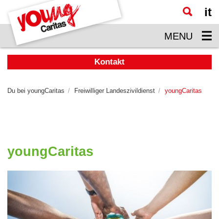
it
Zum
Hauptinhalt
MENU
springen
Kontakt
Du bei youngCaritas
Freiwilliger Landeszivildienst
youngCaritas
youngCaritas