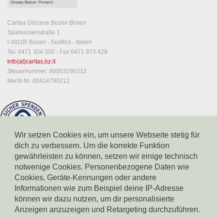
Caritas Diözese Bozen Brixen
Sparkassenstraße 1
I-39100 Bozen - Südtirol - Italien
Tel. 0471 304 300 - Fax 0471 973 428
info(at)caritas.bz.it
Steuernummer: 80003290212
MwSt-Nr. 00414790212
Wir setzen Cookies ein, um unsere Webseite stetig für
dich zu verbessern. Um die korrekte Funktion
gewährleisten zu können, setzen wir einige technisch
notwenige Cookies. Personenbezogene Daten wie
Cookies, Geräte-Kennungen oder andere
Informationen wie zum Beispiel deine IP-Adresse
können wir dazu nutzen, um dir personalisierte
Spendenkonto Südtiroler Sparkasse
Anzeigen anzuzeigen und Retargeting durchzuführen.
IBAN: IT17X0604511601000000110801