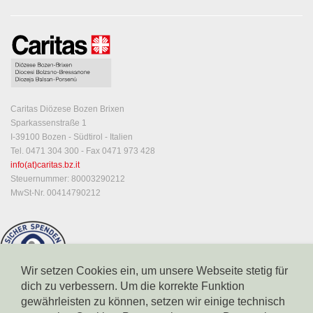
Caritas Diözese Bozen Brixen
Sparkassenstraße 1
I-39100 Bozen - Südtirol - Italien
Tel. 0471 304 300 - Fax 0471 973 428
info(at)caritas.bz.it
Steuernummer: 80003290212
MwSt-Nr. 00414790212
Wir setzen Cookies ein, um unsere Webseite stetig für
dich zu verbessern. Um die korrekte Funktion
gewährleisten zu können, setzen wir einige technisch