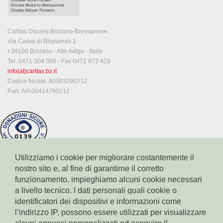
Caritas Diocesi Bolzano-Bressanone
Via Cassa di Risparmio 1
I-39100 Bolzano - Alto Adige - Italia
Tel. 0471 304 300 - Fax 0471 973 428
info(at)caritas.bz.it
Codice fiscale: 80003290212
Part. IVA 00414790212
Utilizziamo i cookie per migliorare costantemente il
nostro sito e, al fine di garantirne il corretto
funzionamento, impieghiamo alcuni cookie necessari
a livello tecnico. I dati personali quali cookie o
identificatori dei dispositivi e informazioni come
l’indirizzo IP, possono essere utilizzati per visualizzare
Conto corrente Cassa di Risparmio di Bolzano
IBAN: IT17X0604511601000000110801