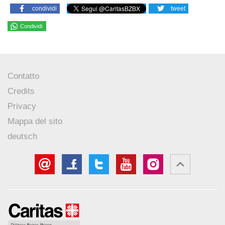
condividi
tweet
Condividi
Contatto
Credits
Privacy
Mappa del sito
deutsch