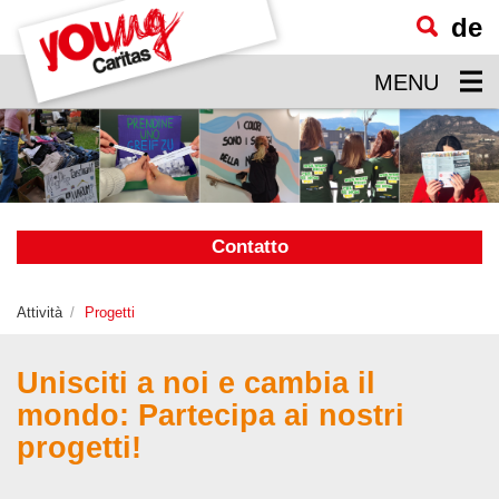
de
visualizzare
il
MENU
contenuto
principale
Contatto
Attività
Progetti
Unisciti a noi e cambia il
mondo: Partecipa ai nostri
progetti!