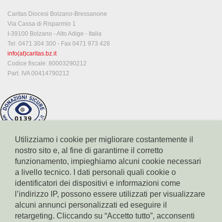
Caritas Diocesi Bolzano-Bressanone
Via Cassa di Risparmio 1
I-39100 Bolzano - Alto Adige - Italia
Tel. 0471 304 300 - Fax 0471 973 428
info(at)caritas.bz.it
Codice fiscale: 80003290212
Part. IVA 00414790212
Utilizziamo i cookie per migliorare costantemente il
nostro sito e, al fine di garantirne il corretto
funzionamento, impieghiamo alcuni cookie necessari
a livello tecnico. I dati personali quali cookie o
identificatori dei dispositivi e informazioni come
l’indirizzo IP, possono essere utilizzati per visualizzare
Conto corrente Cassa di Risparmio di Bolzano
IBAN: IT17X0604511601000000110801
alcuni annunci personalizzati ed eseguire il
BIC: CRBZIT2B001
retargeting. Cliccando su “Accetto tutto”, acconsenti