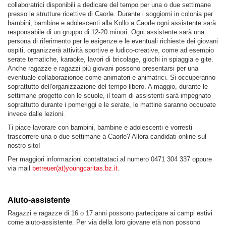
collaboratrici disponibili a dedicare del tempo per una o due settimane
presso le strutture ricettive di Caorle. Durante i soggiorni in colonia per
bambini, bambine e adolescenti alla Kollo a Caorle ogni assistente sarà
responsabile di un gruppo di 12-20 minori. Ogni assistente sarà una
persona di riferimento per le esigenze e le eventuali richieste dei giovani
ospiti, organizzerà attività sportive e ludico-creative, come ad esempio
serate tematiche, karaoke, lavori di bricolage, giochi in spiaggia e gite.
Anche ragazze e ragazzi più giovani possono presentarsi per una
eventuale collaborazionoe come animatori e animatrici. Si occuperanno
soprattutto dell'organizzazione del tempo libero. A maggio, durante le
settimane progetto con le scuole, il team di assistenti sarà impegnato
soprattutto durante i pomeriggi e le serate, le mattine saranno occupate
invece dalle lezioni.
Ti piace lavorare con bambini, bambine e adolescenti e vorresti
trascorrere una o due settimane a Caorle? Allora candidati online sul
nostro sito!
Per maggiori informazioni contattataci al numero 0471 304 337 oppure
via mail
betreuer(at)youngcaritas.bz.it
.
Aiuto-assistente
Ragazzi e ragazze di 16 o 17 anni possono partecipare ai campi estivi
come aiuto-assistente. Per via della loro giovane età non possono