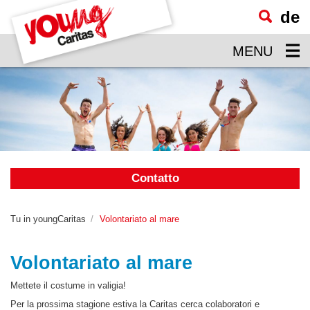
de
visualizzare
il
MENU
contenuto
principale
Contatto
Tu in youngCaritas
Volontariato al mare
Volontariato al mare
Mettete il costume in valigia!
Per la prossima stagione estiva la Caritas cerca colaboratori e