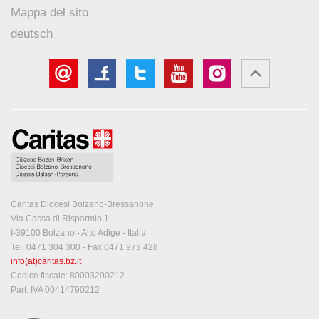
Mappa del sito
deutsch
Caritas Diocesi Bolzano-Bressanone
Via Cassa di Risparmio 1
I-39100 Bolzano - Alto Adige - Italia
Tel. 0471 304 300 - Fax 0471 973 428
info(at)caritas.bz.it
Codice fiscale: 80003290212
Part. IVA 00414790212