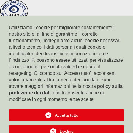
Utilizziamo i cookie per migliorare costantemente il
nostro sito e, al fine di garantirne il corretto
funzionamento, impieghiamo alcuni cookie necessari
a livello tecnico. I dati personali quali cookie o
identificatori dei dispositivi e informazioni come
l’indirizzo IP, possono essere utilizzati per visualizzare
Conto corrente Cassa di Risparmio di Bolzano
IBAN: IT17X0604511601000000110801
alcuni annunci personalizzati ed eseguire il
BIC: CRBZIT2B001
retargeting. Cliccando su “Accetto tutto”, acconsenti
volontariamente al trattamento dei tuoi dati. Puoi
Conto corrente Intesa Sanpaolo
trovare maggiori informazioni nella nostra
policy sulla
IBAN: IT18B0306911619000006000065
protezione dei dati
, che ti consente anche di
BIC: BCITITMM
modificare in ogni momento le tue scelte.
Conto corrente Cassa Centrale Raiffeisen
IBAN: IT42F0349311600000300200018
Accetta tutto
BIC: RZSBIT2B
Declino
Conto corrente Banca Popolare dell'Alto Adige