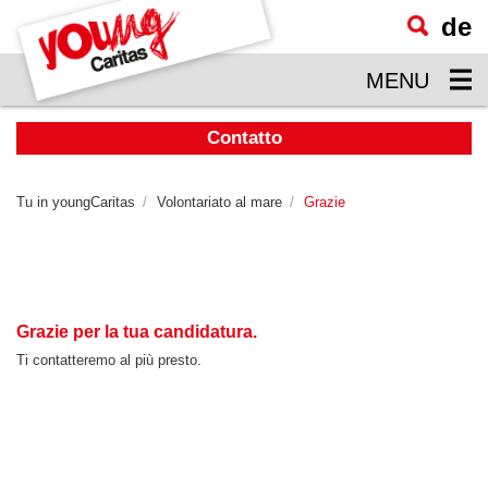
de
visualizzare
il
MENU
contenuto
principale
Contatto
Tu in youngCaritas
Volontariato al mare
Grazie
Grazie per la tua candidatura.
Ti contatteremo al più presto.