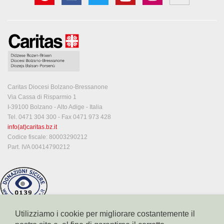
Caritas Diocesi Bolzano-Bressanone
Via Cassa di Risparmio 1
I-39100 Bolzano - Alto Adige - Italia
Tel. 0471 304 300 - Fax 0471 973 428
info(at)caritas.bz.it
Codice fiscale: 80003290212
Part. IVA 00414790212
Utilizziamo i cookie per migliorare costantemente il