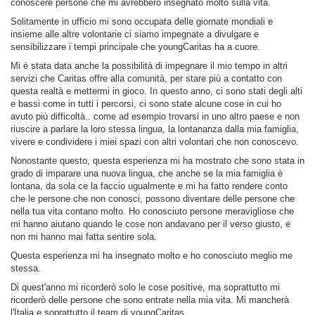
conoscere persone che mi avrebbero insegnato molto sulla vita.
Solitamente in ufficio mi sono occupata delle giornate mondiali e
insieme alle altre volontarie ci siamo impegnate a divulgare e
sensibilizzare i tempi principale che youngCaritas ha a cuore.
Mi è stata data anche la possibilità di impegnare il mio tempo in altri
servizi che Caritas offre alla comunità, per stare più a contatto con
questa realtà e mettermi in gioco. In questo anno, ci sono stati degli alti
e bassi come in tutti i percorsi, ci sono state alcune cose in cui ho
avuto più difficoltà.. come ad esempio trovarsi in uno altro paese e non
riuscire a parlare la loro stessa lingua, la lontananza dalla mia famiglia,
vivere e condividere i miei spazi con altri volontari che non conoscevo.
Nonostante questo, questa esperienza mi ha mostrato che sono stata in
grado di imparare una nuova lingua, che anche se la mia famiglia è
lontana, da sola ce la faccio ugualmente e mi ha fatto rendere conto
che le persone che non conosci, possono diventare delle persone che
nella tua vita contano molto. Ho conosciuto persone meravigliose che
mi hanno aiutano quando le cose non andavano per il verso giusto, e
non mi hanno mai fatta sentire sola.
Questa esperienza mi ha insegnato molto e ho conosciuto meglio me
stessa.
Di quest'anno mi ricorderò solo le cose positive, ma soprattutto mi
ricorderò delle persone che sono entrate nella mia vita. Mi mancherà
l'Italia e soprattutto il team di youngCaritas.