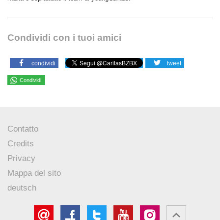
Condividi con i tuoi amici
condividi
tweet
Condividi
Contatto
Credits
Privacy
Mappa del sito
deutsch