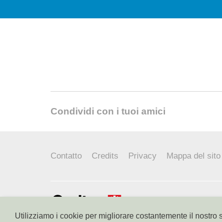
Condividi con i tuoi amici
Contatto
Credits
Privacy
Mappa del sito
Caritas Diocesi Bolzano-
Via Cassa di Risparmio 1
Utilizziamo i cookie per migliorare costantemente il nostro s
I-39100 Bolzano - Alto Adig