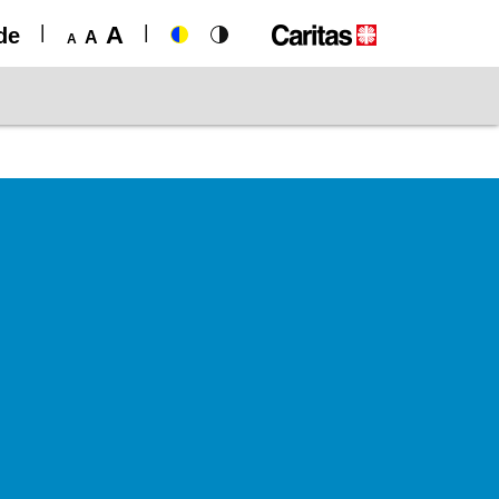
A
de
A
A