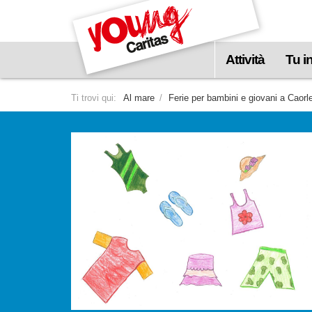
visualizzare
il
contenuto
Attività
Tu i
principale
Ti trovi qui:
Al mare
Ferie per bambini e giovani a Caorl