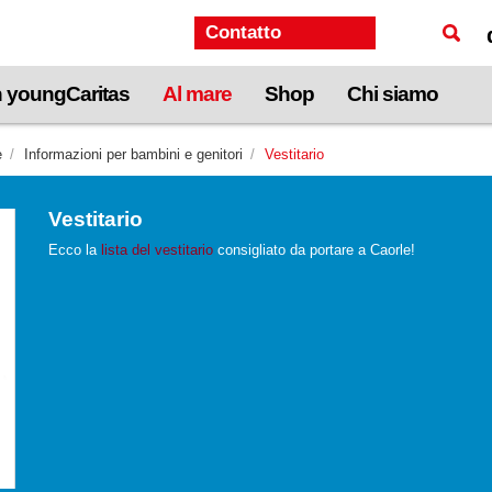
Contatto
n youngCaritas
Al mare
Shop
Chi siamo
e
Informazioni per bambini e genitori
Vestitario
Vestitario
Ecco la
lista del vestitario
consigliato da portare a Caorle!