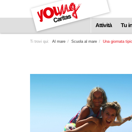
visualizzare
il
contenuto
Attività
Tu i
principale
Ti trovi qui:
Al mare
Scuola al mare
Una giornata tipi