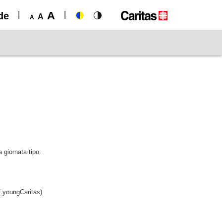
A
de
A
A
a giornata tipo:
f youngCaritas)