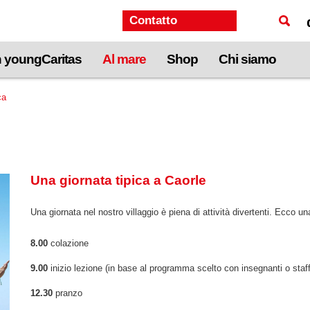
Contatto
n youngCaritas
Al mare
Shop
Chi siamo
ca
Una giornata tipica a Caorle
Una giornata nel nostro villaggio è piena di attività divertenti. Ecco un
8.00
colazione
9.00
inizio lezione (in base al programma scelto con insegnanti o staf
12.30
pranzo