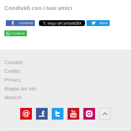
Condividi con i tuoi amici
condividi
tweet
Condividi
Contatto
Credits
Privacy
Mappa del sito
deutsch