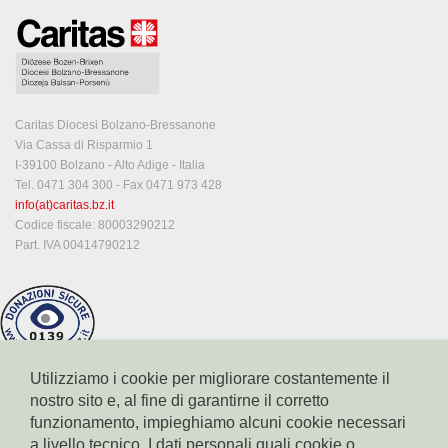
Caritas Diocesi Bolzano-Bressanone
Via Cassa di Risparmio 1
I-39100 Bolzano - Alto Adige - Italia
Tel. 0471 304 300 - Fax 0471 973 428
info(at)caritas.bz.it
Codice fiscale: 80003290212
Part. IVA 00414790212
Utilizziamo i cookie per migliorare costantemente il
nostro sito e, al fine di garantirne il corretto
funzionamento, impieghiamo alcuni cookie necessari
a livello tecnico. I dati personali quali cookie o