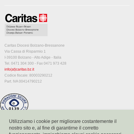
Caritas Diocesi Bolzano-Bressanone
Via Cassa di Risparmio 1
I-39100 Bolzano - Alto Adige - Italia
Tel. 0471 304 300 - Fax 0471 973 428
info(at)caritas.bz.it
Codice fiscale: 80003290212
Part. IVA 00414790212
Utilizziamo i cookie per migliorare costantemente il
nostro sito e, al fine di garantirne il corretto