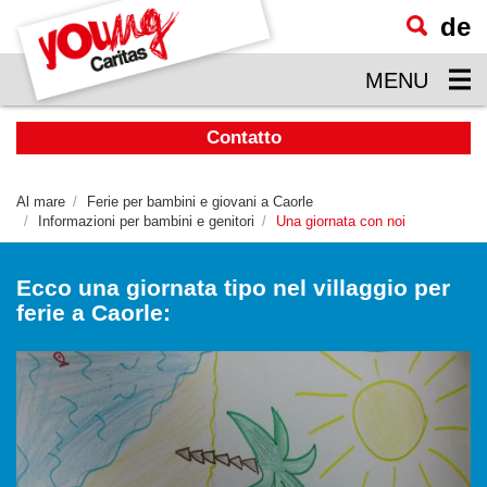
de
visualizzare
il
MENU
contenuto
principale
Contatto
Al mare
Ferie per bambini e giovani a Caorle
Informazioni per bambini e genitori
Una giornata con noi
Ecco una giornata tipo nel villaggio per
ferie a Caorle: