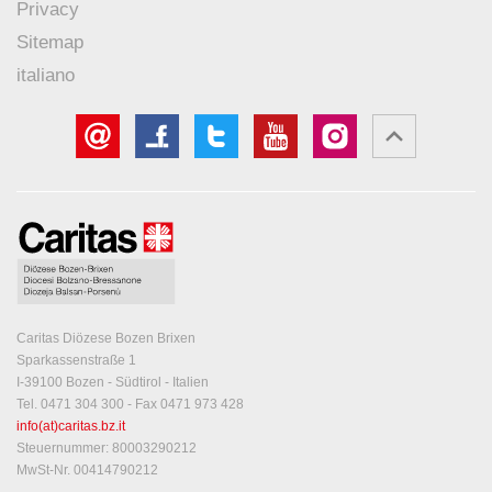
Privacy
Sitemap
italiano
Caritas Diözese Bozen Brixen
Sparkassenstraße 1
I-39100 Bozen - Südtirol - Italien
Tel. 0471 304 300 - Fax 0471 973 428
info(at)caritas.bz.it
Steuernummer: 80003290212
MwSt-Nr. 00414790212