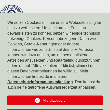
Wir setzen Cookies ein, um unsere Webseite stetig für
dich zu verbessern. Um die korrekte Funktion
gewährleisten zu können, setzen wir einige technisch
notwenige Cookies. Personenbezogene Daten wie
Cookies, Geräte-Kennungen oder andere
Informationen wie zum Beispiel deine IP-Adresse
können wir dazu nutzen, um dir personalisierte
Spendenkonto Südtiroler Sparkasse
IBAN: IT17X0604511601000000110801
Anzeigen anzuzeigen und Retargeting durchzuführen.
BIC: CRBZIT2B001
Indem du auf "Alle akzeptieren" klickst, stimmst du
diesen Datenverarbeitungen freiwillig zu. Mehr
Spendenkonto Intesa Sanpaolo
Informationen findest du in unseren
IBAN: IT18B0306911619000006000065
Datenschutzinformationsmitteilung
. Dort kannst du
BIC: BCITITMM
auch deine getroffene Auswahl jederzeit anpassen.
Spendenkonto Raiffeisen Landesbank
IBAN: IT42F0349311600000300200018
Alle akzeptieren
BIC: RZSBIT2B