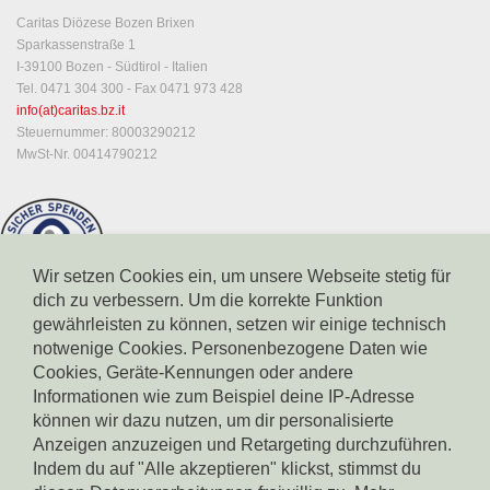
Caritas Diözese Bozen Brixen
Sparkassenstraße 1
I-39100 Bozen - Südtirol - Italien
Tel. 0471 304 300 - Fax 0471 973 428
info(at)caritas.bz.it
Steuernummer: 80003290212
MwSt-Nr. 00414790212
Wir setzen Cookies ein, um unsere Webseite stetig für
dich zu verbessern. Um die korrekte Funktion
gewährleisten zu können, setzen wir einige technisch
notwenige Cookies. Personenbezogene Daten wie
Cookies, Geräte-Kennungen oder andere
Informationen wie zum Beispiel deine IP-Adresse
können wir dazu nutzen, um dir personalisierte
Spendenkonto Südtiroler Sparkasse
IBAN: IT17X0604511601000000110801
Anzeigen anzuzeigen und Retargeting durchzuführen.
BIC: CRBZIT2B001
Indem du auf "Alle akzeptieren" klickst, stimmst du