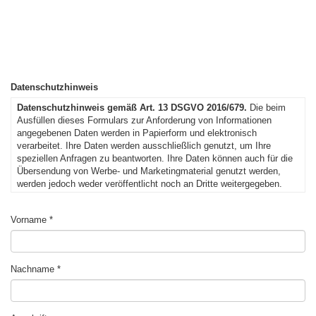
Datenschutzhinweis
Datenschutzhinweis gemäß Art. 13 DSGVO 2016/679.
Die beim
Ausfüllen dieses Formulars zur Anforderung von Informationen
angegebenen Daten werden in Papierform und elektronisch
verarbeitet. Ihre Daten werden ausschließlich genutzt, um Ihre
speziellen Anfragen zu beantworten. Ihre Daten können auch für die
Übersendung von Werbe- und Marketingmaterial genutzt werden,
werden jedoch weder veröffentlicht noch an Dritte weitergegeben.
Verantwortlicher für die Datenverarbeitung ist die Caritas – Diözese
Bozen und Brixen, an die Sie sich wenden können, um Ihre Rechte
Vorname
geltend zu machen. Zu diesen gehören u. a. das Recht auf Zugang
zu den Daten und das Recht darauf, deren Ergänzung, Berichtigung
und Löschung zu verlangen. Für den kompletten Text des
Datenschutzhinweises wird auf den Bereich
Nachname
„
Datenschutzbestimmungen
“ verwiesen.